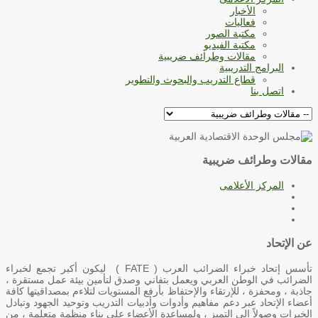
الأخبار
فعاليات
مكتبة الصور
مكتبة الفيديو
مقالات وطرائف ضريبية
البرامج التدريبية
قطاع التدريب والبحوث والتطوير
اتصل بنا
مقالات وطرائف ضريبية
المركز الأعلامى
عن الإتحاد
تأسس إتحاد خبراء الضرائب العرب ( FATE ) ليكون أكبر تجمع لخبراء
الضرائب في الوطن العربي ويعمل بتفاني وصدق لتأمين بيئة عمل مستقرة ،
جاذبة ، ومحفزة ، للإرتقاء والإحتفاظ بأرفع المستويات لتلاءم بمصداقيتها كافة
أعضاء الإتحاد عبر دعم مفاهيم وأدوات وأدبيات التدريب وتوحيد الجهود وتبادل
الخبرات وصولاً الى التميز ، ولمساعدة الأعضاء على بناء منظمة متعلمة ، من